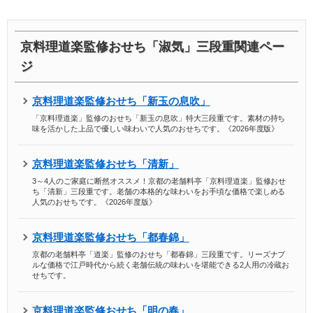
京料理道楽監修おせち「淑気」三段重関連ペー
ジ
京料理道楽監修おせち「新玉の息吹」
「京料理道楽」監修のおせち「新玉の息吹」特大三段重です。素材の持ち
味を活かした上品で優しい味わいで人気のおせちです。《2026年度版》
京料理道楽監修おせち「清新」
3～4人のご家庭に断然オススメ！京都の老舗料亭「京料理道楽」監修おせ
ち「清新」三段重です。老舗の本格的な味わいをお手頃な価格で楽しめる
人気のおせちです。《2026年度版》
京料理道楽監修おせち「都春錦」
京都の老舗料亭「道楽」監修のおせち「都春錦」三段重です。リーズナブ
ルな価格で江戸時代から続く老舗伝統の味わいを堪能できる2人用の冷蔵お
せちです。
京料理道楽監修おせち「明の春」