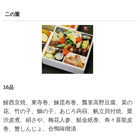
二の重
16品
鰆西京焼、東寺巻、鰊昆布巻、瓢箪高野豆腐、菜の
花、竹の子、鰤の子、あじろ蒟蒻、帆立貝付焼、栗
渋皮煮、絹さや、梅花人参、鯖金紙巻、寿々喜龍皮
巻、蟹しんじょ、合鴨味噌漬