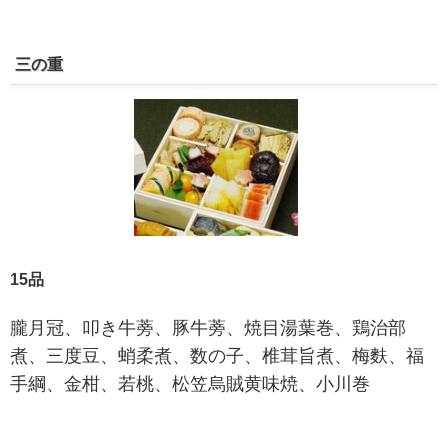
三の重
15品
朧月冠、叩き牛蒡、豚牛蒡、焼目湯葉巻、鶏治部
煮、三度豆、蛸柔煮、数の子、椎茸旨煮、梅麩、福
手綱、金柑、若桃、松笠烏賊黄味焼、小川巻