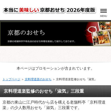
MENU
本ページはプロモーションが含まれています。
トップページ
＞
京料理道楽のおせち
＞
京料理道楽監修おせち「淑気」
京料理道楽監修のおせち「淑気」三段重
京都の東山に江戸時代から店を構える老舗料亭「京料理道
楽」の少人数用おせち「淑気」三段重です。