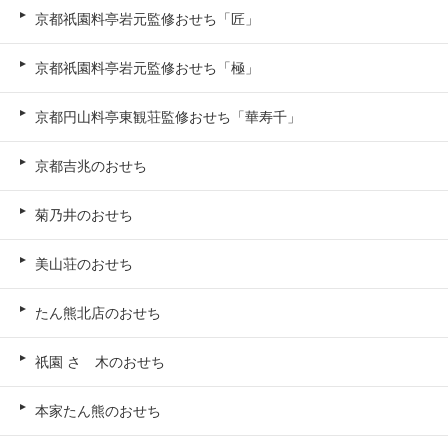
京都祇園料亭岩元監修おせち「匠」
京都祇園料亭岩元監修おせち「極」
京都円山料亭東観荘監修おせち「華寿千」
京都吉兆のおせち
菊乃井のおせち
美山荘のおせち
たん熊北店のおせち
祇園 さゝ木のおせち
本家たん熊のおせち