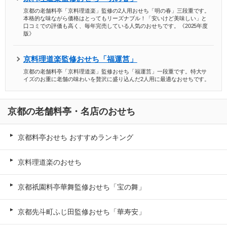
京都の老舗料亭「京料理道楽」監修の2人用おせち「明の春」三段重です。
本格的な味ながら価格はとってもリーズナブル！「安いけど美味しい」と
口コミでの評価も高く、毎年完売している人気のおせちです。《2025年度
版》
京料理道楽監修おせち「福運筥」
京都の老舗料亭「京料理道楽」監修おせち「福運筥」一段重です。特大サ
イズのお重に老舗の味わいを贅沢に盛り込んだ2人用に最適なおせちです。
京都の老舗料亭・名店のおせち
京都料亭おせち おすすめランキング
京料理道楽のおせち
京都祇園料亭華舞監修おせち「宝の舞」
京都先斗町ふじ田監修おせち「華寿安」