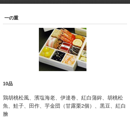
一の重
10品
鶏胡桃松風、濱塩海老、伊達巻、紅白蒲鉾、胡桃松
魚、鮭子、田作、芋金団（甘露栗2個）、黒豆、紅白
膾